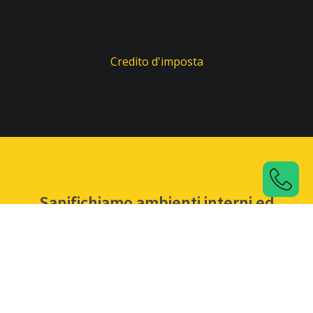
Credito d'imposta
Sanifichiamo ambienti interni ed
esterni...
Grazie ai trattamenti con nebulizzazione di perossido
di idrogeno possiamo arrivare nelle zone più remote
dei tuoi spazi interni e non solo... Sanifichiamo anche